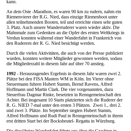
kann.
An dem Oste -Marathon, es waren 90 km zu rudern, nahm ein
Riemenvierer der R.G. Nied, dass einzige Riemenboot unter
allen teilnehmenden Booten, teil und erreichte einen sehr guten
3. Platz. Auch unsere Wanderruderer waren wieder aktiv. Die
Mahnmale zum Gedenken an die Opfer des ersten Weltkriegs in
Verdun konnten während einer Wanderfahrt in Frankreich von
den Ruderern der R. G. Nied besichtigt werden.
Durch die vielen Aktivitäten, die auch von der Presse publiziert
wurden, konnten weitere Mitglieder gewonnen werden, sodass
die Mitgliederzahl in diesem Jahr auf über 70 anstieg.
1992
- Herausragendes Ergebnis in diesem Jahr waren zwei 2.
Plätze bei den FISA Masters WM in Köln. Im Vierer ohne
Steuermann fuhren Hubert Stamm, Bernd Ravens, Alfred
Hoffmann und Martin Clark. Die vier vorgenannten, dazu
Steuerfrau Dagmar Rinke, besetzten in Renngemeinschaft den
Achter. Bei insgesamt 10 Starts platzierten sich die Ruderer der
R. G. NIED 7-mal unter den ersten 3 Plätzen. Zwei 1., drei 2.
und zwei 3. Plätze. Im September siegten Hubert Stamm,
Alfred Hoffmann und Rudi Paul in Renngemeinschaft in ihrem
erst dritten Start bei der Bocksbeutel- Regatta in Würzburg.
Die diesjährige Wanderfahrt führte uns über die Grachten in