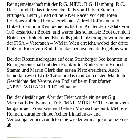
Renngemeinschaft mit der R.G. NIED, R.G. Hamburg, R.C.
Hassia und Hellas Gießen ebenfalls von Hubert Stamm
errungen. Beim „Head oft he River Race“ vor den Toren
Londons auf der Themse erreichten Alfred Hoffmann und
Hubert Stamm in Renngemeinschaft im Achter den 7.Platz von
100 gestarteten Booten und waren das schnellste Boot der nicht
Britischen Teilnehmer. Ebenfalls gute Platzierungen wurden bei
der FISA – Veteranen – WM in Wien erreicht, wobei der dritte
Platz im Einer von Rudi Paul das herausragende Ergebnis war.
Bei der Roseninselregatta auf dem Starnberger See konnten in
Renngemeinschaft mit dem Frankfurter Ruderverein Hubert
Stamm und Martin Clark den ersten Platz erreichen. Auch
bemerkenswert ist die Tatsache das man zum ersten Mal in der
Geschichte des Vereins den Endlauf beim Frankfurter
„ÄPPELWOI ACHTER“ teil nahm.
Bei der diesjährigen Abruder Feier wurde ein neuer Gig –
Vierer auf den Namen „DIETMAR MÜKUSCH“ von unsrem
langjährigen Vorsitzenden Dietmar Mükusch getauft. Mehrere
Rennen, darunter einige Achter Einladungs- und
Verlosungsrennen, rundeten die wieder einmal gelungene Feier
ab.