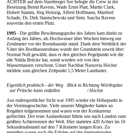
ACHTER auf dem Starnberger See belegte die Crew in der
Besetzung Bernd Ravens, Wade Ernst Platt, Martin Clark,
Hubert Stamm, Jörg Heinzig, Alfred Hoffmann, Manfred
Schade, Dr. Dirk Stanischewski und Strm. Sascha Ravens
souverän den ersten Platz.
1995
- Die größte Bewährungsprobe des Jahres kam direkt zu
Anfang des Jahres, als Hochwasser über Wochen hinweg nur
Zentimeter vor der Bootshaustür stand. Dank dem Weitblick der
Väter des Boothausneubaus wurde der Grundstein soweit über
Normal Null gewählt, dass er den gleichen Pegelpunkt wie die
alte Nidda Brücke hat, somit wurden wir von den
Wassermassen verschont. Unser Nachbar Nassovia Höchst
meldete zum gleichen Zeitpunkt 1,5 Meter Landunter.
Eigentlich praktisch - der Weg
Blick in Richtung Wörthspitze
zur Pritsche kann entfallen
/ Höchst
Aus rudersportlicher Sicht war 1995 wieder ein Höhepunkt in
der Vereinsgeschichte. Viele unserer Mitglieder hatten an
Regatten teilgenommen und waren von der Konkurrenz
gefürchtet. Der erste Auslandsstart führte uns nach London zum
größten Achterrennen der Welt. Hier starteten 420 Achter im 10
Sekundenabstand auf den 7 Kilometer langen Kurs. Zu
genießen waren auch die Erfolge auf der internationalen