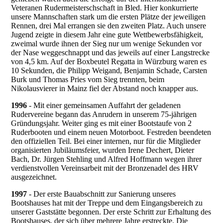
Veteranen Rudermeisterschschaft in Bled. Hier konkurrierte
unsere Mannschaften stark um die ersten Plätze der jeweiligen
Rennen, drei Mal errangen sie den zweiten Platz. Auch unsere
Jugend zeigte in diesem Jahr eine gute Wettbewerbsfähigkeit,
zweimal wurde ihnen der Sieg nur um wenige Sekunden vor
der Nase weggeschnappt und das jeweils auf einer Langstrecke
von 4,5 km. Auf der Boxbeutel Regatta in Würzburg waren es
10 Sekunden, die Philipp Weigand, Benjamin Schade, Carsten
Burk und Thomas Pries vom Sieg trennten, beim
Nikolausvierer in Mainz fiel der Abstand noch knapper aus.
1996
- Mit einer gemeinsamen Auffahrt der geladenen
Rudervereine begann das Anrudern in unserem 75-jährigen
Gründungsjahr. Weiter ging es mit einer Bootstaufe von 2
Ruderbooten und einem neuen Motorboot. Festreden beendeten
den offiziellen Teil. Bei einer internen, nur für die Mitglieder
organisierten Jubiläumsfeier, wurden Irene Dechert, Dieter
Bach, Dr. Jürgen Stehling und Alfred Hoffmann wegen ihrer
verdienstvollen Vereinsarbeit mit der Bronzenadel des HRV
ausgezeichnet.
1997
- Der erste Bauabschnitt zur Sanierung unseres
Bootshauses hat mit der Treppe und dem Eingangsbereich zu
unserer Gaststätte begonnen. Der erste Schritt zur Erhaltung des
Bootshauses, der sich über mehrere Jahre erstreckte. Die