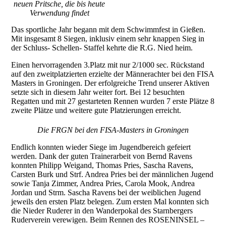
neuen Pritsche, die bis heute
Verwendung findet
Das sportliche Jahr begann mit dem Schwimmfest in Gießen.
Mit insgesamt 8 Siegen, inklusiv einem sehr knappen Sieg in
der Schluss- Schellen- Staffel kehrte die R.G. Nied heim.
Einen hervorragenden 3.Platz mit nur 2/1000 sec. Rückstand
auf den zweitplatzierten erzielte der Männerachter bei den FISA
Masters in Groningen. Der erfolgreiche Trend unserer Aktiven
setzte sich in diesem Jahr weiter fort. Bei 12 besuchten
Regatten und mit 27 gestarteten Rennen wurden 7 erste Plätze 8
zweite Plätze und weitere gute Platzierungen erreicht.
Die FRGN bei den FISA-Masters in Groningen
Endlich konnten wieder Siege im Jugendbereich gefeiert
werden. Dank der guten Trainerarbeit von Bernd Ravens
konnten Philipp Weigand, Thomas Pries, Sascha Ravens,
Carsten Burk und Strf. Andrea Pries bei der männlichen Jugend
sowie Tanja Zimmer, Andrea Pries, Carola Mook, Andrea
Jordan und Strm. Sascha Ravens bei der weiblichen Jugend
jeweils den ersten Platz belegen. Zum ersten Mal konnten sich
die Nieder Ruderer in den Wanderpokal des Starnbergers
Ruderverein verewigen. Beim Rennen des ROSENINSEL –