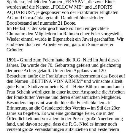
Sparkasse, erhielt den Namen „FRASPA“, die zwei Einer
wurden auf die Namen „FOLLOW ME“ und „SPORTS
AQUARIUS“, je gesponsert von der Frankfurter Flughafen
AG und Coca-Cola, getauft. Damit erhöhte sich der
Bootsbestand auf nunmehr 21 Boote.
Im Herbst ist der sehr geschmackvoll neu eingerichtete
Clubraum den Mitgliedern im Rahmen einer Feier vorgestellt.
Wieder einmal wurde in Eigenarbeit ein Juwel geschaffen. Wir
sind eben doch ein Arbeiterverein, ganz im Sinne unserer
Gründer.
1991
- Grund zum Feiern hatte die R.G. Nied im Juni dieses
Jahres. Da wurde der 70. Geburtstag gefeiert und gleichzeitig
der neue Achter getauft. Unter dem Applaus von 120
Besuchern taufte die Frankfurter Sportdezernentin das Boot auf
den Namen „BETTINA VON ARNIM“ und wünschte allzeit
gute Fahrt. Stadtverordneter Karl – Heinz Bührmann und auch
Frau Schenk würdigten in einer kurzen Ansprache die Arbeiten
der Frankfurter Vereine und deren ehrenamtlichen Mitglieder.
Besonders imposant war die Idee die Feierlichkeiten - in
Erinnerung an die Gründerzeit des Vereins – im Stil der 20er
Jahre zu begehen. Es war eine großartige Feier, die in der
Öffentlichkeit und vor allem in der Presse große Anerkennung
fand, und davon zeugte, dass die R.G. Nied es immer noch
versteht große Veranstaltungen aufzuziehen und Feste feiern