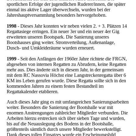
sportlichen Erfolge der jugendlichen Ruderer/innen, die später
einmal ins aktive Lager überwechseln, wurden bei der
Jahreshauptversammlung besonders hervorgehoben.
1998
- Dieses Jahr konnten wir neben vielen 2. + 3. Plätzen 14
Regattasiege erringen. Ein neuer 3er und ein neuer 4er Gig
erweiteten unseren Bootspark. Die Sanierung unseres
Bootshauses ging weiter. Stromverteilung, Außenanlage,
Dusch- und Umkleideräume wurden erneuert.
1999
- Seit den Anfängen der 1960er Jahre richtete die FRGN,
abgesehen von internen Regatten zu Abrudern, keine Regatten
mehr aus. Dies änderte sich in diesem Jahr, in der gemeinsam
mit dem RC Nassovia Höchst eine Langstreckenregatta über 6
KM ins Leben gerufen wurde. Diese Regatta sollte sich in den
kommenden Jahren zu einem festen Bestandteil im
Regattakalender etablieren.
Auch dieses Jahr ging es mit umfangreichen Sanierungsarbeiten
weiter. Besonders die Sanierung der Bootshalle war mit
enormen Anstrengungen zahlreicher Mitglieder verbunden. Die
Arbeiten hierzu erstrecken sich über sieben Tage und wurden,
bis auf die Neuauslegung des Bodens in der Bootshalle,
größtenteils sämtlich durch unsere Mitglieder bewerkstelligt.
Dank dieses tollen Einsatzes wurde ein Erscheinungsbild