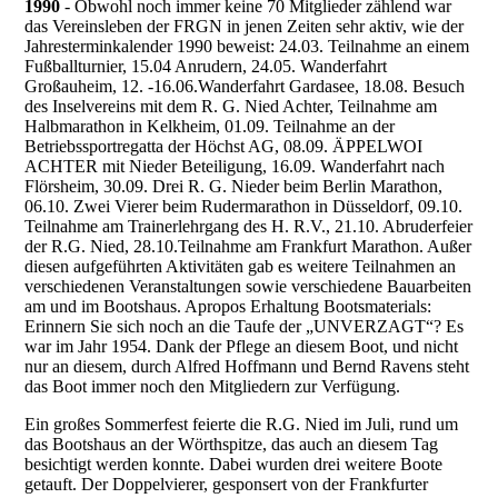
1990
- Obwohl noch immer keine 70 Mitglieder zählend war
das Vereinsleben der FRGN in jenen Zeiten sehr aktiv, wie der
Jahresterminkalender 1990 beweist: 24.03. Teilnahme an einem
Fußballturnier, 15.04 Anrudern, 24.05. Wanderfahrt
Großauheim, 12. -16.06.Wanderfahrt Gardasee, 18.08. Besuch
des Inselvereins mit dem R. G. Nied Achter, Teilnahme am
Halbmarathon in Kelkheim, 01.09. Teilnahme an der
Betriebssportregatta der Höchst AG, 08.09. ÄPPELWOI
ACHTER mit Nieder Beteiligung, 16.09. Wanderfahrt nach
Flörsheim, 30.09. Drei R. G. Nieder beim Berlin Marathon,
06.10. Zwei Vierer beim Rudermarathon in Düsseldorf, 09.10.
Teilnahme am Trainerlehrgang des H. R.V., 21.10. Abruderfeier
der R.G. Nied, 28.10.Teilnahme am Frankfurt Marathon. Außer
diesen aufgeführten Aktivitäten gab es weitere Teilnahmen an
verschiedenen Veranstaltungen sowie verschiedene Bauarbeiten
am und im Bootshaus. Apropos Erhaltung Bootsmaterials:
Erinnern Sie sich noch an die Taufe der „UNVERZAGT“? Es
war im Jahr 1954. Dank der Pflege an diesem Boot, und nicht
nur an diesem, durch Alfred Hoffmann und Bernd Ravens steht
das Boot immer noch den Mitgliedern zur Verfügung.
Ein großes Sommerfest feierte die R.G. Nied im Juli, rund um
das Bootshaus an der Wörthspitze, das auch an diesem Tag
besichtigt werden konnte. Dabei wurden drei weitere Boote
getauft. Der Doppelvierer, gesponsert von der Frankfurter